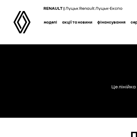
Skip
RENAULT |
Луцьк Renault Луцьк-Експо
to
main
моделі
акції та новини
фінансування
се
content
Це лінійка
П