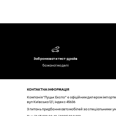
Забронювати тест-драйв
бажаної моделі
КОНТАКТНА ІНФОРМАЦІЯ
Компанія "Луцьк Експо" є офіційним дилером імпортер
вул Київська 121, індекс 45636
З питань придбання автомобілей за спеціальними у