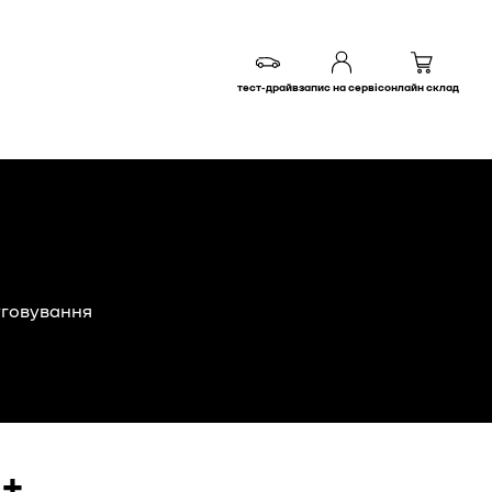
тест-драйв
запис на сервіс
онлайн склад
луговування
e+