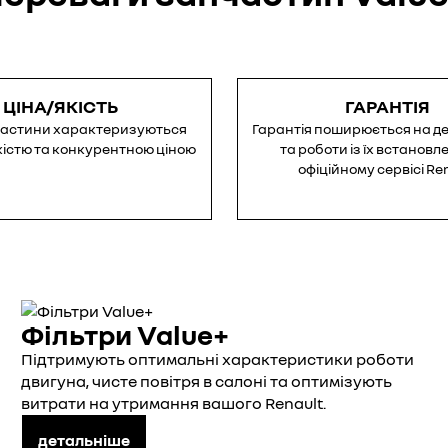
ЦІНА/ЯКІСТЬ
ГАРАНТІЯ
частини характеризуються
Гарантія поширюється на де
кістю та конкурентною ціною
та роботи із їх встановл
офіційному сервісі Re
Фільтри Value+
Підтримують оптимальні характеристики роботи
двигуна, чисте повітря в салоні та оптимізують
витрати на утримання вашого Renault.
детальніше