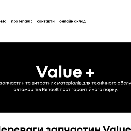
рвіс
про renault
контакти
онлайн склад
Value +
 запчастин та витратних матеріалів для технічного обс
автомобілів Renault пост гарантійного парку.
ереваги запчастин Valu