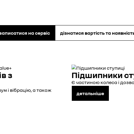
записатися на сервіс
дізнатися вартість та наявніст
в з
Підшипники ст
Є частиною колеса і дозво
ум і вібрацію, а також
детальніше