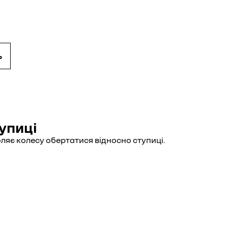
ь
упиці
ляє колесу обертатися відносно ступиці.