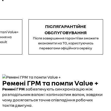
ПІСЛЯГАРАНТІЙНЕ
талі Value+
ОБСЛУГОВУВАННЯ
ення на
Після завершення гарантії ви зможете
nault
економити на ТО, користуючись
перевагами офіційного сервісу
Ремені ГРМ та помпи Value +
Ремені ГРМ
забезпечують синхронізацію між
розподільним валом і колінчастим валом, завдяки
чому досягається точне співпадіння робочих
тактів двигуна.