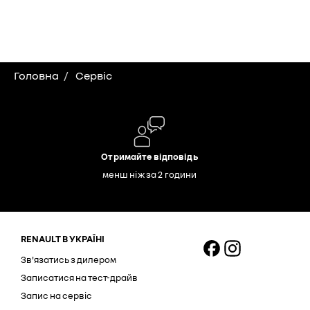
Головна
Сервіс
Отримайте відповідь
менш ніж за 2 години
RENAULT В УКРАЇНІ
Зв'язатись з дилером
Записатися на тест-драйв
Запис на сервіс