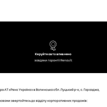
Керуйте авто впевнено
завдяки гарантії Renault
а АТ «Рено Україна» в Волинська обл. Луцький р-н, с. Гаразджа,
мовами звертайтесь до відділу корпоративних продажів: