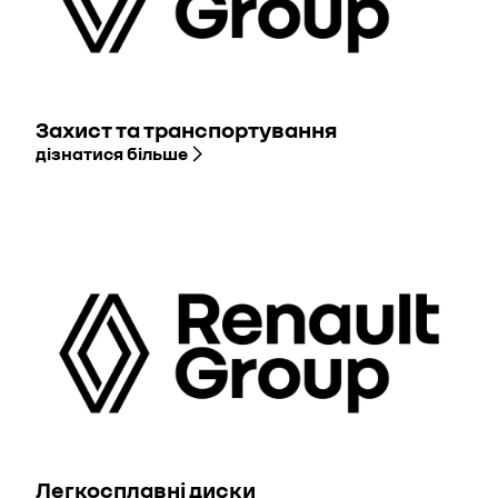
Захист та транспортування
дізнатися більше
Легкосплавні диски