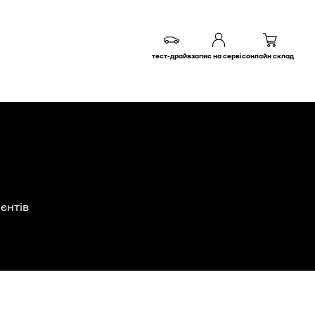
тест-драйв
запис на сервіс
онлайн склад
ієнтів