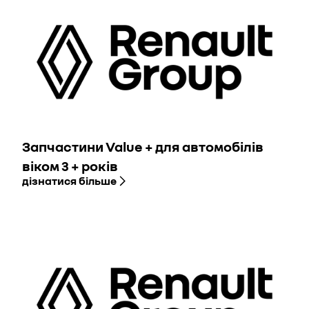
Запчастини Value + для автомобілів
віком 3 + років
дізнатися більше