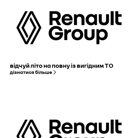
відчуй літо на повну із вигідним ТО
дізнатися більше