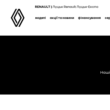
Skip
RENAULT |
Луцьк Renault Луцьк-Експо
to
main
моделі
акції та новини
фінансування
се
content
Наші 