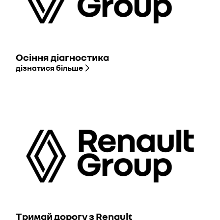
Осіння діагностика
дізнатися більше
Тримай дорогу з Renault