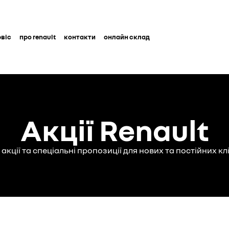
рвіс
про renault
контакти
онлайн склад
Акції Renault
акції та спеціальні пропозиції для нових та постійних кл