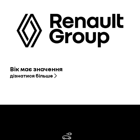
Вік має значення
дізнатися більше