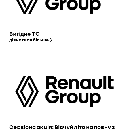
Вигідне ТО
дізнатися більше
Сервісна акція: Відчуй літо на повну з