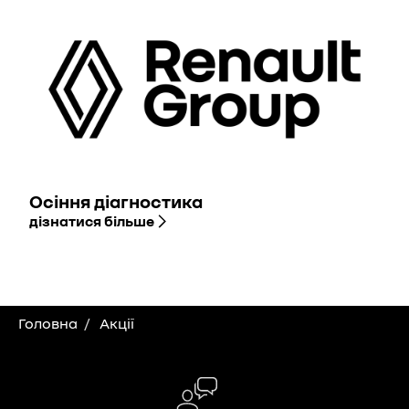
Осіння діагностика
дізнатися більше
Головна
Акції