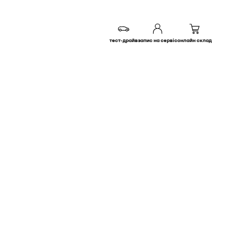
тест-драйв
запис на сервіс
онлайн склад