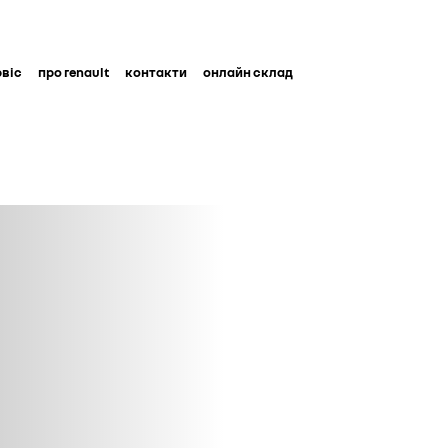
рвіс
про renault
контакти
онлайн склад