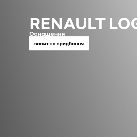
RENAULT LO
Оснащення
запит на придбання