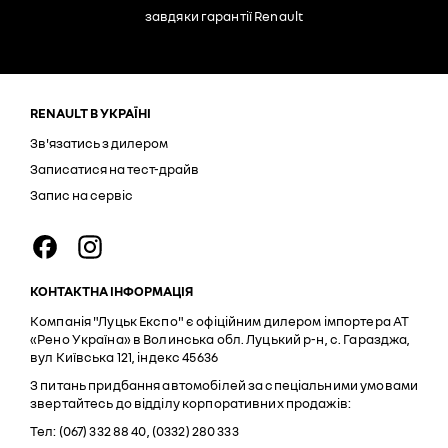
завдяки гарантії Renault
RENAULT В УКРАЇНІ
Зв'язатись з дилером
Записатися на тест-драйв
Запис на сервіс
КОНТАКТНА ІНФОРМАЦІЯ
Компанія "Луцьк Експо" є офіційним дилером імпортера АТ
«Рено Україна» в Волинська обл. Луцький р-н, с. Гаразджа,
вул Київська 121, індекс 45636
З питань придбання автомобілей за спеціальними умовами
звертайтесь до відділу корпоративних продажів:
Тел: (067) 332 88 40, (0332) 280 333