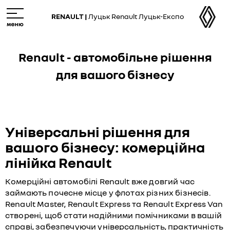
Skip
M
to
e
RENAULT |
Луцьк Renault Луцьк-Експо
main
n
content
u
Renault - автомобільне рішення
для вашого бізнесу
Універсальні рішення для
вашого бізнесу: комерційна
лінійка Renault
Комерційні автомобілі Renault вже довгий час
займають почесне місце у флотах різних бізнесів.
Renault Master, Renault Express та Renault Express Van
створені, щоб стати надійними помічниками в вашій
справі, забезпечуючи універсальність, практичність