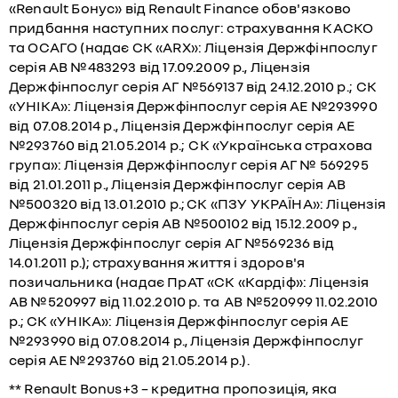
«Renault Бонус» від Renault Finance обов'язково
придбання наступних послуг: страхування КАСКО
та ОСАГО (надає СК «ARX»: Ліцензія Держфінпослуг
серія АВ №483293 від 17.09.2009 р., Ліцензія
Держфінпослуг серія АГ №569137 від 24.12.2010 р.; СК
«УНІКА»: Ліцензія Держфінпослуг серія АЕ №293990
від 07.08.2014 р., Ліцензія Держфінпослуг серія АЕ
№293760 від 21.05.2014 р.; СК «Українська страхова
група»: Ліцензія Держфінпослуг серія АГ № 569295
від 21.01.2011 р., Ліцензія Держфінпослуг серія АВ
№500320 від 13.01.2010 р.; СК «ПЗУ УКРАЇНА»: Ліцензія
Держфінпослуг серія АВ №500102 від 15.12.2009 р.,
Ліцензія Держфінпослуг серія АГ №569236 від
14.01.2011 р.); страхування життя і здоров'я
позичальника (надає ПрАТ «СК «Кардіф»: Ліцензія
АВ №520997 від 11.02.2010 р. та АВ №520999 11.02.2010
р.; СК «УНІКА»: Ліцензія Держфінпослуг серія АЕ
№293990 від 07.08.2014 р., Ліцензія Держфінпослуг
серія АЕ №293760 від 21.05.2014 р.).
** Renault Bonus+3 – кредитна пропозиція, яка