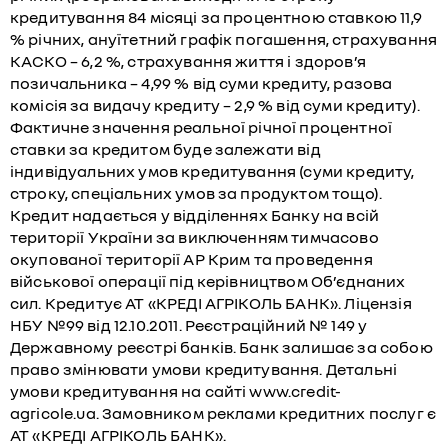
кредитування 84 місяці за процентною ставкою 11,9
% річних, ануїтетний графік погашення, страхування
КАСКО – 6,2 %, страхування життя і здоров’я
позичальника – 4,99 % від суми кредиту, разова
комісія за видачу кредиту – 2,9 % від суми кредиту).
Фактичне значення реальної річної процентної
ставки за кредитом буде залежати від
індивідуальних умов кредитування (суми кредиту,
строку, спеціальних умов за продуктом тощо).
Кредит надається у відділеннях Банку на всій
території України за виключенням тимчасово
окупованої території АР Крим та проведення
військової операції під керівництвом Об’єднаних
сил. Кредитує АТ «КРЕДІ АГРІКОЛЬ БАНК». Ліцензія
НБУ №99 від 12.10.2011. Реєстраційний № 149 у
Державному реєстрі банків. Банк залишає за собою
право змінювати умови кредитування. Детальні
умови кредитування на сайті www.credit-
agricole.ua. Замовником реклами кредитних послуг є
АТ «КРЕДІ АГРІКОЛЬ БАНК».