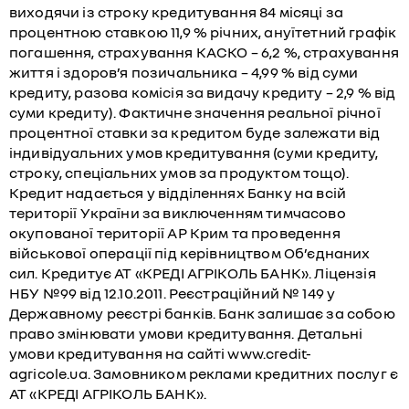
виходячи із строку кредитування 84 місяці за
процентною ставкою 11,9 % річних, ануїтетний графік
погашення, страхування КАСКО – 6,2 %, страхування
життя і здоров’я позичальника – 4,99 % від суми
кредиту, разова комісія за видачу кредиту – 2,9 % від
суми кредиту). Фактичне значення реальної річної
процентної ставки за кредитом буде залежати від
індивідуальних умов кредитування (суми кредиту,
строку, спеціальних умов за продуктом тощо).
Кредит надається у відділеннях Банку на всій
території України за виключенням тимчасово
окупованої території АР Крим та проведення
військової операції під керівництвом Об’єднаних
сил. Кредитує АТ «КРЕДІ АГРІКОЛЬ БАНК». Ліцензія
НБУ №99 від 12.10.2011. Реєстраційний № 149 у
Державному реєстрі банків. Банк залишає за собою
право змінювати умови кредитування. Детальні
умови кредитування на сайті www.credit-
agricole.ua. Замовником реклами кредитних послуг є
АТ «КРЕДІ АГРІКОЛЬ БАНК».