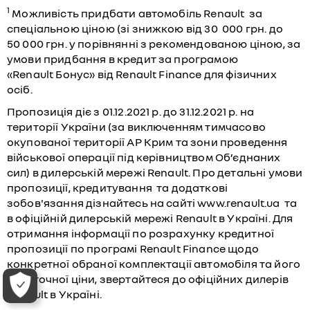
1
Можливість придбати автомобіль Renault за
спеціальною ціною (зі знижкою від 30 000 грн. до
50 000 грн. у порівнянні з рекомендованою ціною, за
умови придбання в кредит за програмою
«Renault Бонус» від Renault Finance для фізичних
осіб.
Пропозиція діє з 01.12.2021 р. до 31.12.2021 р. на
території України (за виключенням тимчасово
окупованої території АР Крим та зони проведення
військової операції під керівництвом Об’єднаних
сил) в дилерській мережі Renault. Про детальні умови
пропозиції, кредитування та додаткові
зобов'язання дізнайтесь на сайті
www.renault.ua
та
в офіційній дилерській мережі Renault в Україні. Для
отримання інформації по розрахунку кредитної
пропозиції по програмі Renault Finance щодо
конкретної обраної комплектації автомобіля та його
остаточної ціни, звертайтеся до офіційних дилерів
Renault в Україні.