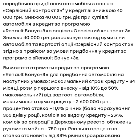
передбачає придбання автомобіля з опцією
4
«Сервісний контракт 3»
у кредит зі знижкою 40
000 грн. Знижка 40 000 грн. діє при купівлі
автомобіля в кредит за програмою
«Renault Бонус+3» з опцією «Сервісний контракт 3».
Знижка 40 000 грн. розраховується від суми ціни
автомобіля та вартості опції «Сервісний контракт 3»
згідно з прайсом за умови придбання у кредит за
програмою «Renault Бонус +3».
Ви можете отримати кредит за програмою
«Renault Бонус+3» для придбання автомобіля на
наступних умовах: максимальний строк кредиту – 84
місяці, розмір першого внеску – від 10% до 50%
(максимальний) від вартості автомобіля,
максимальна сума кредиту – 2 600 000 грн.,
процентна ставка – 11,9% річних (база нарахування
365 днів у році), комісія за видачу кредиту – 2,9%,
комісія за операції в Державному реєстрі обтяжень
рухомого майна – 750 грн. Реальна процентна
ставка становить від 33% річних (розрахована