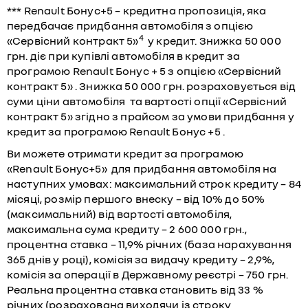
*** Renault Бонус+5 – кредитна пропозиція, яка
передбачає придбання автомобіля з опцією
4
«Сервісний контракт 5»
у кредит. Знижка 50 000
грн. діє при купівлі автомобіля в кредит за
програмою Renault Бонус + 5 з опцією «Сервісний
контракт 5» . Знижка 50 000 грн. розраховується від
суми ціни автомобіля та вартості опції «Сервісний
контракт 5» згідно з прайсом за умови придбання у
кредит за програмою Renault Бонус +5 .
Ви можете отримати кредит за програмою
«Renault Бонус+5» для придбання автомобіля на
наступних умовах: максимальний строк кредиту – 84
місяці, розмір першого внеску – від 10% до 50%
(максимальний) від вартості автомобіля,
максимальна сума кредиту – 2 600 000 грн.,
процентна ставка – 11,9% річних (база нарахування
365 днів у році), комісія за видачу кредиту – 2,9%,
комісія за операції в Державному реєстрі – 750 грн.
Реальна процентна ставка становить від 33 %
річних (розрахована виходячи із строку