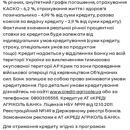
% річних, ануїтетний графік погашення, страхування
КАСКО – 6,2 %, страхування життя і здоров’я
позичальника – 4,99 % від суми кредиту, разова
комісія за видачу кредиту – 2,9 % від суми кредиту).
Фактичне значення реальної річної процентної
ставки за кредитом буде залежати від
індивідуальних умов кредитування (суми кредиту,
строку, спеціальних умов за продуктом
тощо). Кредит надається у відділеннях Банку на всій
території України за виключенням тимчасово
окупованої території АР Крим та зони проведення
військової операції під керівництвом Об’єднаних
сил. Банк залишає за собою право змінювати умови
кредитування. Про детальні умови кредитування
дізнайтесь на сайті
www.credit-agricole.ua
або за
телефоном: 0800305555. Кредитує АТ «КРЕДІ
АГРІКОЛЬ БАНК». Ліцензія НБУ №99 від 12.10.2011.
Реєстраційний №149 в Державному реєстрі банків.
Замовником реклами є АТ «КРЕДІ АГРІКОЛЬ БАНК».
Для отримання кредиту згідно з програмою