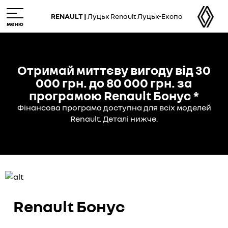
Skip
M
to
e
RENAULT |
Луцьк Renault Луцьк-Експо
main
n
content
u
Отримай миттєву вигоду від 30
000 грн. до 80 000 грн. за
програмою Renault Бонус *
Фінансова програма доступна для всіх моделей
Renault. Деталі нижче.
Renault Бонус